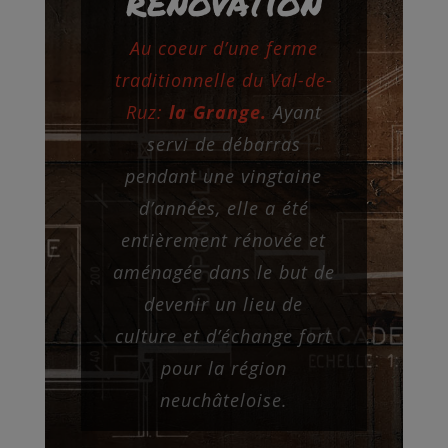
rénovation
Au coeur d’une ferme
traditionnelle du Val-de-
Ruz:
la Grange.
Ayant
servi de débarras
pendant une vingtaine
d’années, elle a été
entièrement rénovée et
aménagée dans le but de
devenir un lieu de
culture et d’échange fort
pour la région
neuchâteloise.