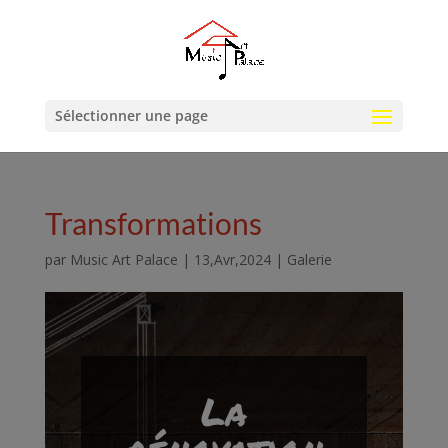
Sélectionner une page
Transformations
par
Music Art Palace
|
13,Avr,2024
|
Galerie
La