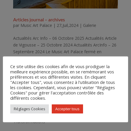
Articles journal – archives
par
Music Art Palace
|
27,Juil,2024
|
Galerie
Actualités Arc Info – 06 Octobre 2025 Actualités Article
de Vigousse – 25 Octobre 2024 Actualités ArcInfo – 26
Septembre 2024 Le Music Art Palace fermé en
attendant le traitement d’un recours Lettre ouverte de
Bernard Soguel 10 Octobre 2024...
Ce site utilise des cookies afin de vous prodiguer la
meilleure expérience possible, en se remémorant vos
préférences et vos différentes visites. En cliquant
"Accepter tous", vous consentez à l'utilisation de tous
les cookies. Cependant, vous pouvez visiter "Réglages
Cookies" pour gérer l'acceptation contrôlée des
différents cookies.
Articles récents
Réglages Cookies
Accepter tous
Articles journal – archives
Transformations